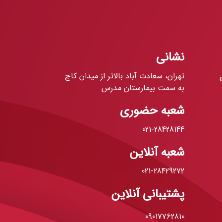
نشانی
تهران، سعادت آباد بالاتر از میدان کاج
به سمت بیمارستان مدرس
شعبه حضوری
021-28428144
شعبه آنلاین
021-28429272
پشتیبانی آنلاین
09017762810