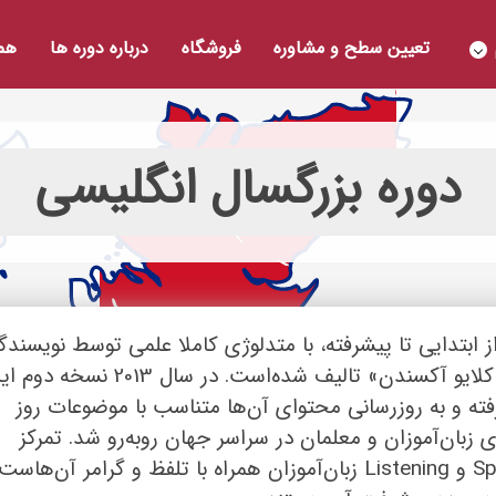
تعیین سطح و مشاوره
فروشگاه
درباره دوره ها
همک
دوره بزرگسال انگلیسی
ی امریکن فایل در 6 سطح از ابتدایی تا پیشرفته، با متدلوژی کاملا علمی توسط نویسند
به نام یعنی «کریستینا لاثام کانیگ» و «کلایو آکسندن» تالیف شده‌است. در سال 2013 نس
ته و به روزرسانی محتوای آن‌ها متناسب با موضوعات روز
انجام شد و با استقبال گسترده‌ای از سوی زبان‌‎آموزان و معلمان در سراسر جهان روبه‌رو شد. تمرکز
اصلی این مجموعه روی مهارت Speaking و Listening زبان‌آموزان همراه با تلفظ و گرامر آن‌هاست