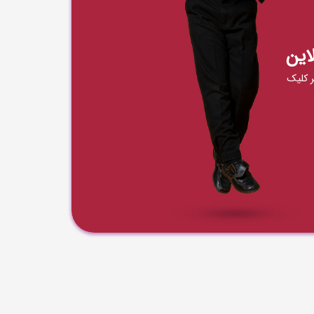
این
 کلیک