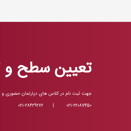
تعیین سطح و ث
جهت ثبت نام در کلاس های دپارتمان حضوری و یا آ
021-28429272
|
021-22087450