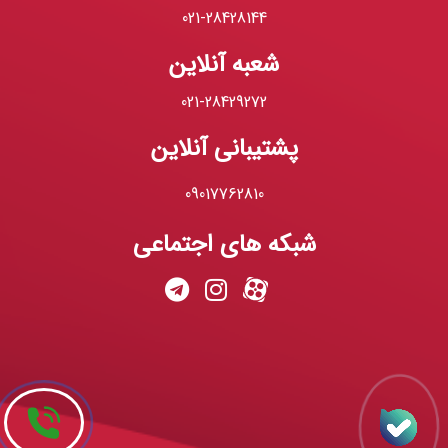
021-28428144
شعبه آنلاین
021-28429272
پشتیبانی آنلاین
09017762810
شبکه های اجتماعی